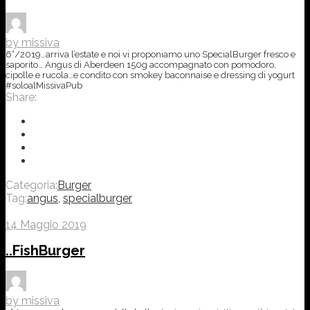
by missiva
6°/2019…arriva l’estate e noi vi proponiamo uno SpecialBurger fresco e
saporito… Angus di Aberdeen 150g accompagnato con pomodoro,
cipolle e rucola…e condito con smokey baconnaise e dressing di yogurt
#soloalMissivaPub
Share:
Categoria:
Burger
Tag:
angus
,
specialburger
14 Maggio 2019
..FishBurger
by missiva