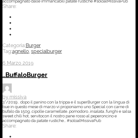
accompagnato dalle immancabili patate rustiche #soloalMissivaPub
Share:
Categoria:
Burger
Tag:
agnello
,
specialburger
6 Marzo 2019
..BuffaloBurger
by missiva
3°/2019.. dopo il panino con la trippa e il superBurger con la lingua di
bue in questo mese di marzo vi proponiamo uno Special con carne di
bufalo da 150g..cipolle caramellate..pomodoro..insalata..funghi e salsa
sweet chili hot, servitocon il nostro pane rosso al peperoncino e
accompagnato da patate rustiche… #soloalMissivaPub
Share: