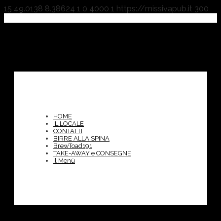
15
49.0138
8.38624
1
0
4000
1
https://missivapub.it
300
HOME
IL LOCALE
CONTATTI
BIRRE ALLA SPINA
BrewToad191
TAKE-AWAY e CONSEGNE
Il Menù