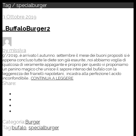
Tag / specialburger
3 Ottobre 2019
..BuffaloBurger2
by missiva
9°/2019…è arrivato l autunno. settembre il mese dei buoni propositi si è
appena concluso tutte le diete son già esaurite…noi abbiamo voglia di
qualcosa di veramente appagante e proprio per questo vi proponiamo
un panino magico che unisce il sapore intenso del bufalo con la
leggerezza dei friarielli napoletani, incastra alla perfezione l acido
inconfondibile...
CONTINUA A LEGGERE
Share:
Categoria:
Burger
Tag:
bufalo
,
specialburger