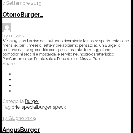
7 Settembre 2019
OtonoBurger…
by missiva
8°/2019…con l arrivo dell autunno ricomincia la nostra sperimentazione
mensile…per il mese di settembre abbiamo pensato ad un Burger di
scottona da 200g, condito con speck, insalata, formaggio brie,
pomodorini secchi e mostarda..e servito nel nostro caratteristico
PanCurcuma con Patate sale e Pepe #soloalMissivaPub
Share:
Categoria:
Burger
Tag:
brie
,
specialburger
,
speck
17 Giugno 2019
AngusBurger