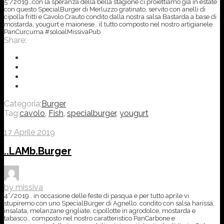
5°/2019…con la speranza della bella stagione ci proiettiamo già in estate
con questo SpecialBurger di Merluzzo gratinato, servito con anelli di
cipolla fritti e Cavolo Crauto condito dalla nostra salsa Bastarda a base di
mostarda, yougurt e maionese.. il tutto composto nel nostro artigianele
PanCurcuma #soloalMissivaPub
Share:
Categoria:
Burger
Tag:
cavolo
,
Fish
,
specialburger
,
yougurt
17 Aprile 2019
..LAMb.Burger
by missiva
4°/2019.. in occasione delle feste di pasqua e per tutto aprile vi
stupiremo con uno SpecialBurger di Agnello, condito con salsa harissa,
insalata, melanzane grigliate, cipollotte in agrodolce, mostarda e
tabasco… composto nel nostro caratteristico PanCarbone e