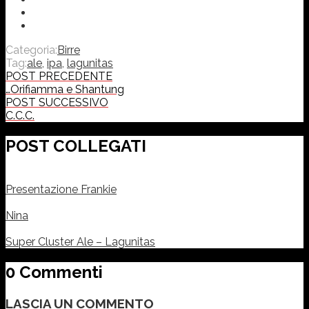
Categoria:
Birre
Tag:
ale
,
ipa
,
lagunitas
POST PRECEDENTE
…Orifiamma e Shantung
POST SUCCESSIVO
C.C.C.
POST COLLEGATI
Presentazione Frankie
Nina
Super Cluster Ale – Lagunitas
0 Commenti
LASCIA UN COMMENTO