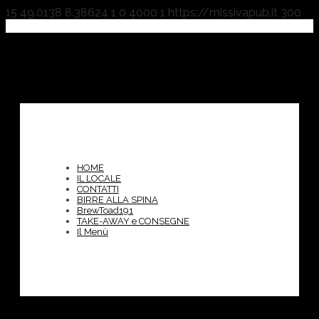
15
49.0138
8.38624
1
0
4000
1
https://missivapub.it
300
HOME
IL LOCALE
CONTATTI
BIRRE ALLA SPINA
BrewToad191
TAKE-AWAY e CONSEGNE
Il Menù