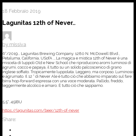
18 Febbraio 2019
Lagunitas 12th of Never..
by missiva
6°/2019… Lagunitas Brewing Company. 1280 N. McDowell Blvd.,
Petaluma, California, USofA ….La magica e mistica 12th of Never è una
miscela di luppoli Old e New School che riproducono aromi luminosi di
agrumi, cocco e papaya, il tutto su un solido palcoscenico di grano
inglese soffiato. Tropicamente luppolata. Leggero, ma corposo. Luminoso
e agrumato. Il 12 ° di Never Ale è tutto ciò che abbiamo imparato sul fare
birra hop-forward espressa con una voce moderata. Pallido, freddo,
leggermente alcolico e amaro. È tutto ciò che sappiamo.
5.5°..45IBU
https://lagunitas.com/beer/12th-of-never
Share: